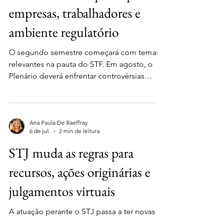
empresas, trabalhadores e
ambiente regulatório
O segundo semestre começará com temas
relevantes na pauta do STF. Em agosto, o
Plenário deverá enfrentar controvérsias
sobre expurgos inflacionários, liberdade de
expressão, guerra tarifária, licenciamento
ambiental, mineração, marco civil da
internet, justiça gratuita, Carf e uberização.
Ana Paula De Raeffray
6 de jul.
2 min de leitura
Entre os principais julgamentos previstos: 📌
5/8 | Expurgos inflacionários — RE 1.141.156
STJ muda as regras para
Discussão sobre a inclusão de expurgos
recursos, ações originárias e
inflacionários na correção monetária de
depósitos judiciais.
julgamentos virtuais
A atuação perante o STJ passa a ter novas