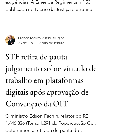
exigências. A Emenda Regimental nº 53,
publicada no Diário da Justiça eletrônico no
dia 1º de julho de 2026 alterou o Regimento
Interno da Corte e introduziu mudanças
relevantes na apresentação de peças
processuais, no julgamento virtual e na
Franco Mauro Russo Brugioni
25 de jun.
2 min de leitura
sistemática dos recursos repetitivos. Entre as
principais novidades, nos termos de ato
STF retira de pauta
regulamentar, todas as petições iniciais de
julgamento sobre vínculo de
ações originárias e as petições de recursos
dirigidas ao STJ dev
trabalho em plataformas
digitais após aprovação de
Convenção da OIT
O ministro Edson Fachin, relator do RE
1.446.336 (Tema 1.291 da Repercussão Geral),
determinou a retirada de pauta do