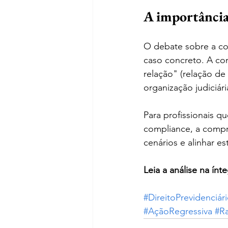
A importância 
O debate sobre a com
caso concreto. A con
relação" (relação de
organização judiciár
Para profissionais q
compliance, a compr
cenários e alinhar es
Leia a análise na ínte
#DireitoPrevidenciár
#AçãoRegressiva
#Ra