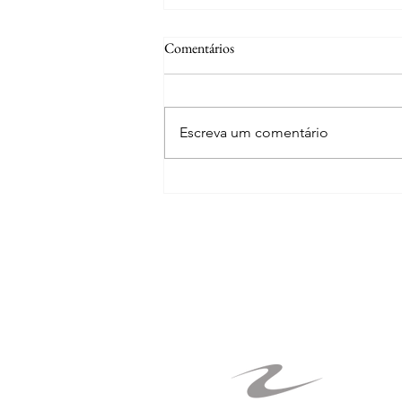
STJ: Lei nº 15.484/2026
Comentários
regulamenta o filtro da relevância
para admissão do recurso especial
Publicada a Lei nº 15.484/2026,
que regulamenta o regime de
Escreva um comentário
relevância das questões de
direito federal infraconstitucional
para a admissibilidade dos
recursos especiais. Principais
pontos: 📌 Demonstr