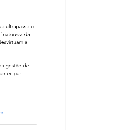
e ultrapasse o 
 "natureza da 
desvirtuam a 
na gestão de 
antecipar 
ca