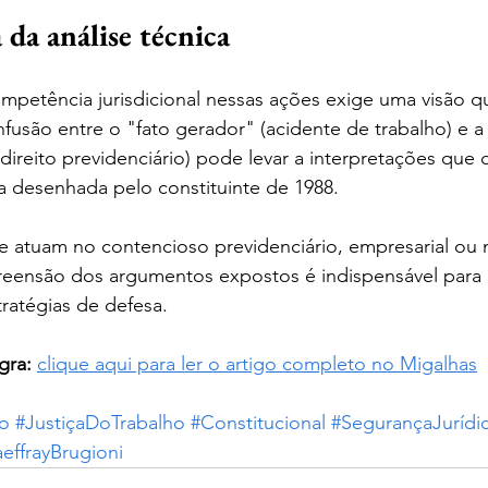
da análise técnica
petência jurisdicional nessas ações exige uma visão qu
fusão entre o "fato gerador" (acidente de trabalho) e a
 direito previdenciário) pode levar a interpretações que 
ia desenhada pelo constituinte de 1988.
ue atuam no contencioso previdenciário, empresarial ou 
eensão dos argumentos expostos é indispensável para 
tratégias de defesa.
gra:
clique aqui para ler o artigo completo no Migalhas
io
#JustiçaDoTrabalho
#Constitucional
#SegurançaJurídi
effrayBrugioni