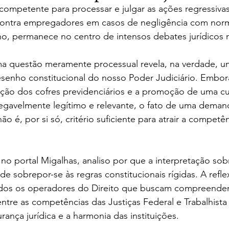
 competente para processar e julgar as ações regressivas
contra empregadores em casos de negligência com norm
o, permanece no centro de intensos debates jurídicos n
a questão meramente processual revela, na verdade, u
esenho constitucional do nosso Poder Judiciário. Embor
ão dos cofres previdenciários e a promoção de uma cul
egavelmente legítimo e relevante, o fato de uma demand
ão é, por si só, critério suficiente para atrair a competên
no portal Migalhas, analiso por que a interpretação sob
 sobrepor-se às regras constitucionais rígidas. A refl
odos os operadores do Direito que buscam compreende
entre as competências das Justiças Federal e Trabalhista 
rança jurídica e a harmonia das instituições.