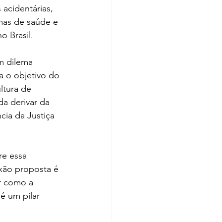
 acidentárias, 
as de saúde e 
o Brasil.
m dilema 
a o objetivo do 
tura de 
a derivar da 
cia da Justiça 
re essa 
exão proposta é 
r como a 
é um pilar 