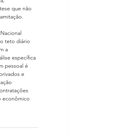
a, 
tese que não 
ramitação.
Nacional 
 teto diário 
m a 
lise específica 
om pessoal é 
privados e 
zação 
ontratações 
to econômico 