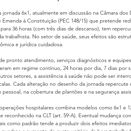
a jornada 6x1, atualmente em discussão na Câmara dos
 Emenda à Constituição (PEC 148/15) que pretende redu
 para 36 horas (com três dias de descanso), tem reperc
 trabalhista. No setor de saúde, seus efeitos são estru
nômica e jurídica cuidadosa.
de pronto atendimento, serviços diagnósticos e equipes
peram em regime contínuo, 24 horas por dia, 7 dias por 
tros setores, a assistência à saúde não pode ser inter
calas. Cada alteração no desenho da jornada repercute 
pessoal, na cobertura de plantões e na segurança assis
 operações hospitalares combina modelos como 6x1 e 12
 reconhecido na CLT (art. 59-A). Eventual mudança cons
ais como padrão tende a produzir dois efeitos imediato