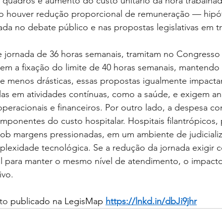
quadros e aumento do custo unitário da hora trabalhad
o houver redução proporcional de remuneração — hipó
da no debate público e nas propostas legislativas em t
 jornada de 36 horas semanais, tramitam no Congresso 
õem a fixação do limite de 40 horas semanais, mantendo o
ue menos drásticas, essas propostas igualmente impacta
as em atividades contínuas, como a saúde, e exigem aná
operacionais e financeiros. Por outro lado, a despesa c
mponentes do custo hospitalar. Hospitais filantrópicos, 
sob margens pressionadas, em um ambiente de judiciali
plexidade tecnológica. Se a redução da jornada exigir c
al para manter o mesmo nível de atendimento, o impac
ivo.
to 
publicado na LegisMap
https://lnkd.in/dbJi9jhr