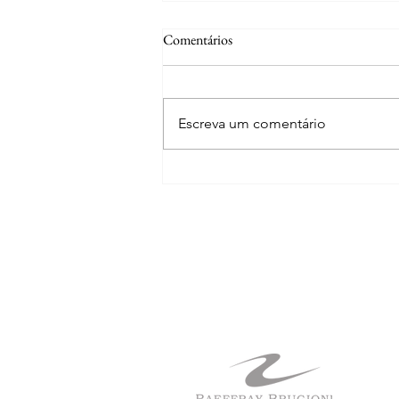
STJ: Lei nº 15.484/2026
Comentários
regulamenta o filtro da relevância
para admissão do recurso especial
Publicada a Lei nº 15.484/2026,
que regulamenta o regime de
Escreva um comentário
relevância das questões de
direito federal infraconstitucional
para a admissibilidade dos
recursos especiais. Principais
pontos: 📌 Demonstr