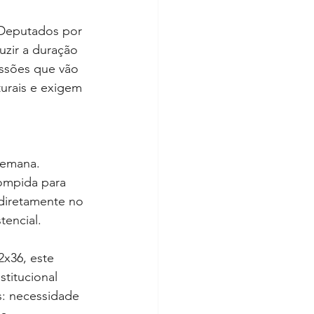
 Deputados por 
zir a duração 
ussões que vão 
turais e exigem 
 
semana. 
rompida para 
diretamente no 
tencial.
x36, este 
titucional 
s: necessidade 