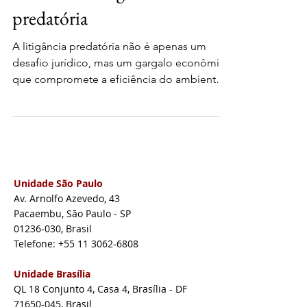
predatória
A litigância predatória não é apenas um
desafio jurídico, mas um gargalo econômico
que compromete a eficiência do ambiente
de negócios no Brasil. O uso abusivo do
sistema judicial gera custos que, muitas
vezes, permanecem invisíveis até
impactarem severamente o fluxo de caixa e
a reputação das companhias. Em artigo
publicado no Monitor Mercantil, nosso
Unidade São Paulo
sócio Franco Mauro Russo Brugioni analisa
Av. Arnolfo Azevedo, 43
como o enfrentamento estratégico desse
Pacaembu, São Paulo - SP
fenômeno é essencial para preservar o valor
01236-030, Brasil
Telefone: +55 11 3062-6808
Unidade Brasília
QL 18 Conjunto 4, Casa 4, Brasília - DF
71650-045
, Brasil