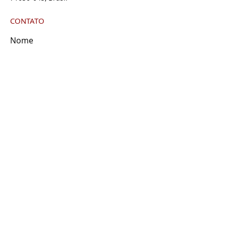
CONTATO
Nome
Sobrenome
Email
Insira uma mensagem
Enviar
POLÍTICA DE SEGURANÇA DA INFORMAÇÃO