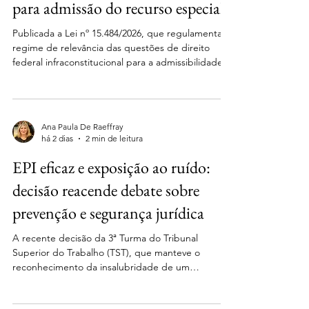
para admissão do recurso especial
Publicada a Lei nº 15.484/2026, que regulamenta o
regime de relevância das questões de direito
federal infraconstitucional para a admissibilidade
dos recursos especiais. Principais pontos: 📌
Demonstração da relevância: o recorrente deverá
demonstrar que a controvérsia possui relevância
jurídica, econômica, política ou social,
Ana Paula De Raeffray
transcendendo os interesses das partes. 📌
há 2 dias
2 min de leitura
Requisito de admissibilidade: o recurso especial
EPI eficaz e exposição ao ruído:
poderá não ser conhecido quando a questão
federal não for c
decisão reacende debate sobre
prevenção e segurança jurídica
A recente decisão da 3ª Turma do Tribunal
Superior do Trabalho (TST), que manteve o
reconhecimento da insalubridade de um
trabalhador de frigorífico mesmo diante de laudo
pericial que atestava a neutralização do ruído por