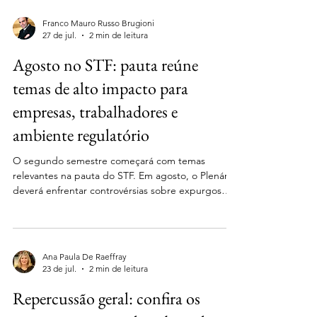
meio de Equipamento de Proteção Individual
(EPI), reacendeu um importante debate sobre os
Franco Mauro Russo Brugioni
limites da prevenção e da segurança jurídica nas
27 de jul.
2 min de leitura
relações de trabalho. O caso coloca em discussão
Agosto no STF: pauta reúne
o papel dos EPIs eficazes na caracterização da
insalubridade e da ativ
temas de alto impacto para
empresas, trabalhadores e
ambiente regulatório
O segundo semestre começará com temas
relevantes na pauta do STF. Em agosto, o Plenário
deverá enfrentar controvérsias sobre expurgos
inflacionários, liberdade de expressão, guerra
tarifária, licenciamento ambiental, mineração,
marco civil da internet, justiça gratuita, Carf e
uberização. Entre os principais julgamentos
Ana Paula De Raeffray
previstos: 📌 5/8 | Expurgos inflacionários — RE
23 de jul.
2 min de leitura
1.141.156 Discussão sobre a inclusão de expurgos
Repercussão geral: confira os
inflacionários na correção monetária de depósitos
judiciais.