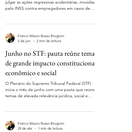
julgar as ações regressivas acidentárias, movidas
pelo INSS contra empregadores em casos de
negligência com normas de saúde e segurança do
trabalho, permanece no centro de intensos
debates jurídicos no Brasil. O que parece ser uma
questão meramente processual revela, na
Franco Mauro Russo Brugioni
verdade, um dilema estrutural sobre o desenho
2 de jun.
2 min de leitura
constitucional do nosso Poder Judiciário. Embora
Junho no STF: pauta reúne temas
o objetivo do INSS — a recomposição dos cofres
previdenciários e
de grande impacto constitucional,
econômico e social
O Plenário do Supremo Tribunal Federal (STF)
inicia o mês de junho com uma pauta que reúne
temas de elevada relevância jurídica, social e
econômica. Entre os processos previstos para
julgamento estão questões relacionadas à
responsabilização das plataformas digitais, à
chamada “uberização” das relações de trabalho, à
Franco Mauro Russo Brugioni
exploração mineral em terras indígenas e à
29 de abr.
1 min de leitura