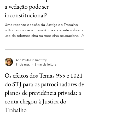
a vedação pode ser
inconstitucional?
Uma recente decisão da Justiça do Trabalho
voltou a colocar em evidência o debate sobre o
uso da telemedicina na medicina ocupacional. A 8ª
Vara do Trabalho de Campinas (TRT da 15ª Região)
— Processo nº 0010931-55.2025.5.15.0095 —
condenou uma multinacional do setor de recursos
humanos por realizar exames ocupacionais de
Ana Paula De Raeffray
forma remota, determinando: * suspensão da
11 de mar.
5 min de leitura
prática * indenização por dano moral coletivo de
Os efeitos dos Temas 955 e 1021
R$ 250 mil * prazo de oito dias para cessar os
atendimentos por t
do STJ para os patrocinadores de
planos de previdência privada: a
conta chegou à Justiça do
Trabalho