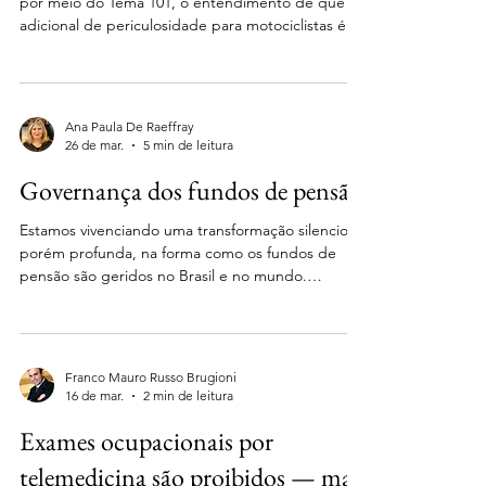
por meio do Tema 101, o entendimento de que o
adicional de periculosidade para motociclistas é
devido desde a vigência da Lei nº 12.997/2014. A
decisão afasta a tese de que a suspensão de
normas regulamentadoras impediria o pagamento
do benefício no período. Em artigo detalhado,
Ana Paula De Raeffray
nosso sócio Franco Mauro Russo Brugioni analisa
26 de mar.
5 min de leitura
os impactos dessa decisão para a gestão de
Governança dos fundos de pensão
passivos e o compliance trabalhista das empresas,
destacand
Estamos vivenciando uma transformação silenciosa,
porém profunda, na forma como os fundos de
pensão são geridos no Brasil e no mundo.
Silenciosa porque, na superfície, a agenda parece
apenas de conformidade: códigos, políticas,
controles, atas, comitês. Profunda porque, na
prática, ela redefine quem decide, com quais
Franco Mauro Russo Brugioni
competências, sob quais incentivos, com que
16 de mar.
2 min de leitura
evidências e com quais deveres de explicação
Exames ocupacionais por
para participantes, patrocinadores, instituidores e
órgãos reguladores e
telemedicina são proibidos — mas