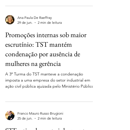
introduziu mudanças relevantes na apresentação
de peças processuais, no julgamento virtual e na
sistemática dos recursos repetitivos. Entre as
Ana Paula De Raeffray
principais novidades, nos termos de ato
29 de jun.
2 min de leitura
regulamentar, todas as petições iniciais de ações
Promoções internas sob maior
originárias e as petições de recursos dirigidas ao
STJ dev
escrutínio: TST mantém
condenação por ausência de
mulheres na gerência
A 3ª Turma do TST manteve a condenação
imposta a uma empresa do setor industrial em
ação civil pública ajuizada pelo Ministério Público
do Trabalho, ao reconhecer a existência de
discriminação indireta contra mulheres no acesso a
cargos de gestão. O colegiado não conheceu do
recurso da empresa e preservou integralmente a
Franco Mauro Russo Brugioni
decisão das instâncias ordinárias. O caso teve
25 de jun.
2 min de leitura
origem na constatação de que todos os 24 cargos
de gerência e subgerência da unidade