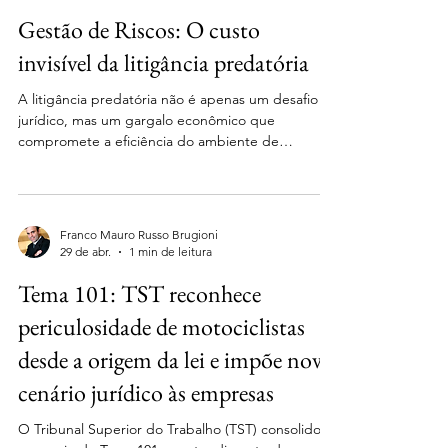
aposentadoria especial. Confira os principais
Gestão de Riscos: O custo
destaques: Marco Civil da Internet No dia 10 de
junho, retorna à pauta d
invisível da litigância predatória
A litigância predatória não é apenas um desafio
jurídico, mas um gargalo econômico que
compromete a eficiência do ambiente de
negócios no Brasil. O uso abusivo do sistema
judicial gera custos que, muitas vezes,
permanecem invisíveis até impactarem
severamente o fluxo de caixa e a reputação das
Franco Mauro Russo Brugioni
companhias. Em artigo publicado no Monitor
29 de abr.
1 min de leitura
Mercantil, nosso sócio Franco Mauro Russo
Tema 101: TST reconhece
Brugioni analisa como o enfrentamento
estratégico desse fenômeno é essencial para
periculosidade de motociclistas
preservar o valor
desde a origem da lei e impõe novo
cenário jurídico às empresas
O Tribunal Superior do Trabalho (TST) consolidou,