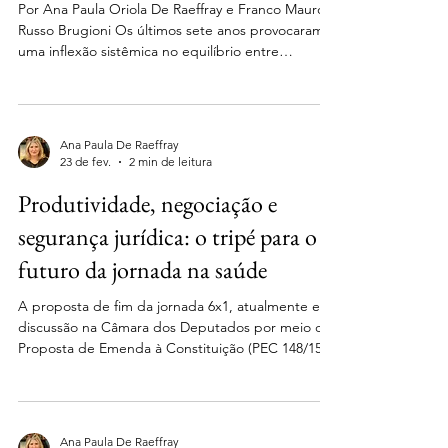
Por Ana Paula Oriola De Raeffray e Franco Mauro
Russo Brugioni Os últimos sete anos provocaram
uma inflexão sistêmica no equilíbrio entre
previdência complementar fechada, gestão
trabalhista e responsabilidade civil empresarial. O
conjunto formado pelos Temas 955 e 1021 do
Superior Tribunal de Justiça (STJ) e, também,
Ana Paula De Raeffray
pelos Temas 20 e 24 do Tribunal Superior do
23 de fev.
2 min de leitura
Trabalho (TST) reorganiza o contencioso e
Produtividade, negociação e
consolida uma nova lógica: a proteção atuarial das
entidades fechadas de p
segurança jurídica: o tripé para o
futuro da jornada na saúde
A proposta de fim da jornada 6x1, atualmente em
discussão na Câmara dos Deputados por meio de
Proposta de Emenda à Constituição (PEC 148/15)
que pretende reduzir a duração semanal do
trabalho para 36 horas (com três dias de
descanso), tem repercussões que vão muito além
da agenda trabalhista. No setor de saúde, seus
Ana Paula De Raeffray