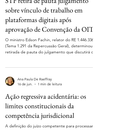
STF retira de pauta julgamento
empresarial eram ocupados
sobre vínculo de trabalho em
plataformas digitais após
aprovação de Convenção da OIT
O ministro Edson Fachin, relator do RE 1.446.336
(Tema 1.291 da Repercussão Geral), determinou a
retirada de pauta do julgamento que discutirá os
critérios para o reconhecimento de vínculo de
emprego entre trabalhadores e plataformas
digitais. A medida foi adotada em razão da
aprovação da Convenção nº 193 da OIT, que
Ana Paula De Raeffray
disciplina o trabalho em plataformas digitais e foi
16 de jun.
1 min de leitura
considerada um fato superveniente relevante para
Ação regressiva acidentária: os
o julgamento. No despacho, o relator destacou
que a Convençã
limites constitucionais da
competência jurisdicional
A definição do juízo competente para processar e