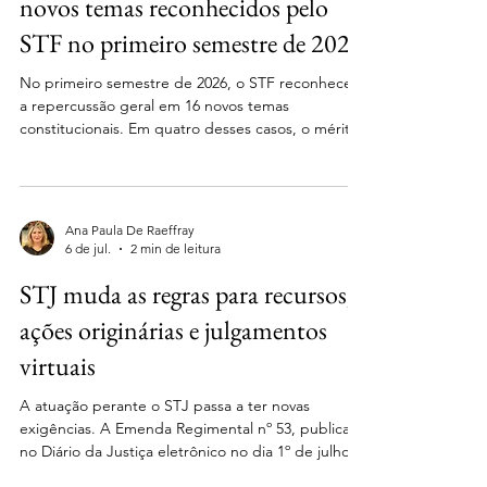
novos temas reconhecidos pelo
STF no primeiro semestre de 2026
No primeiro semestre de 2026, o STF reconheceu
a repercussão geral em 16 novos temas
constitucionais. Em quatro desses casos, o mérito
já foi julgado e os demais ainda serão apreciados
pelo Plenário da Corte. Entre as matérias
destacam-se: Previdência Complementar – Tema
1.423 No Tema 1.423, o STF decidirá se é
Ana Paula De Raeffray
constitucional a exigência, pelos planos de
6 de jul.
2 min de leitura
previdência complementar, do mesmo tempo de
STJ muda as regras para recursos,
contribuição para homens e mulheres como
requisito para a concessão do benefíci
ações originárias e julgamentos
virtuais
A atuação perante o STJ passa a ter novas
exigências. A Emenda Regimental nº 53, publicada
no Diário da Justiça eletrônico no dia 1º de julho
de 2026 alterou o Regimento Interno da Corte e